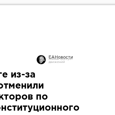
ЕАНовости
е из-за
отменили
кторов по
онституционного