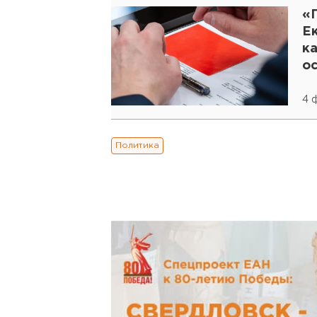
«
Е
к
о
4 
Политика