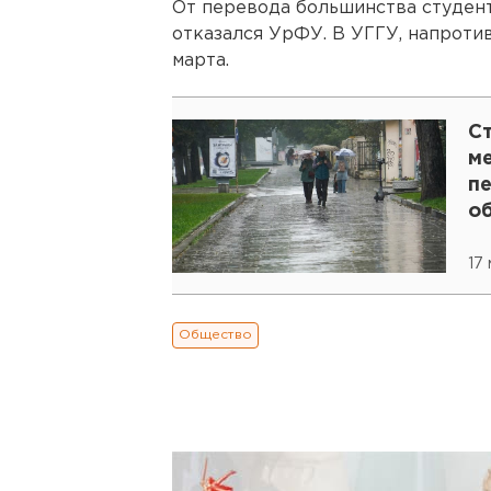
От перевода большинства студен
отказался УрФУ. В УГГУ, напроти
марта.
С
м
п
о
17 
Общество