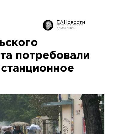
ЕАНовости
ьского
та потребовали
истанционное