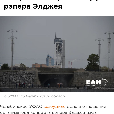
рэпера Элджея
© УФАС по Челябинской области
Челябинское УФАС
возбудило
дело в отношении
организатора концерта рэпера Элджея из-за