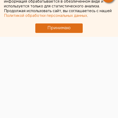
информация обрабатывается в обезличенном виде и
антивирусные меры
используется только для статистического анализа.
Продолжая использовать сайт, вы соглашаетесь с нашей
Политикой обработки персональных данных
.
Принимаю
© Алексей Колчин для ЕАН
Свердловский губернатор
Евгений Куйвашев
подписал указ о введении в регионе режима