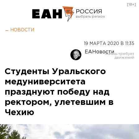
[18+]
РОССИЯ
Екатеринбург
← НОВОСТИ
Челябинск
19 МАРТА 2020 В 11:35
Курган
ЕАНовости
Оренбург
Студенты Уральского
медуниверситета
празднуют победу над
ректором, улетевшим в
Чехию