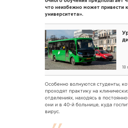
очного обучения предполагает ч
что неизбежно может привести 
университета».
У
д
18
Особенно волнуются студенты, ко
проходят практику на клинических
отделениях, находясь в постоянн
они и в 40-й больнице, куда госп
вирус.