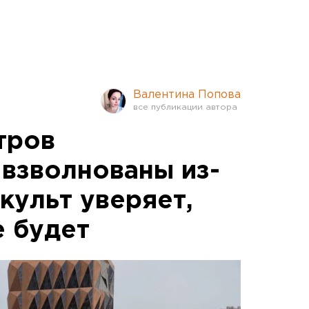
Валентина Попова
тров
 взволнованы из-
нкульт уверяет,
е будет