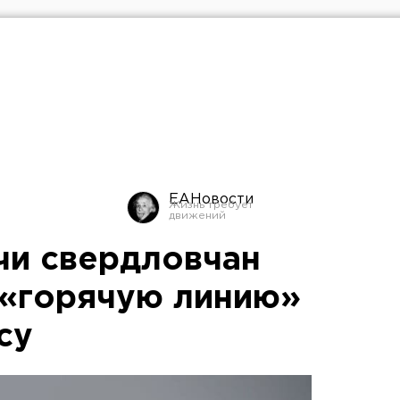
ЕАНовости
ячи свердловчан
 «горячую линию»
су