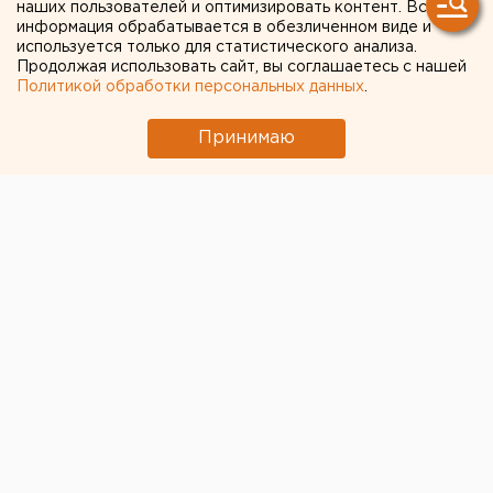
наших пользователей и оптимизировать контент. Вся
несколько часов до начала
информация обрабатывается в обезличенном виде и
используется только для статистического анализа.
Продолжая использовать сайт, вы соглашаетесь с нашей
Политикой обработки персональных данных
.
Принимаю
Концерт металл-группы Sabaton в Екатеринбурге
все-таки не состоится. Об этом стало известно за
несколько часов до начала.