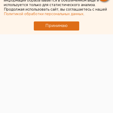
приближаться к
информация обрабатывается в обезличенном виде и
используется только для статистического анализа.
посетителям
Продолжая использовать сайт, вы соглашаетесь с нашей
Политикой обработки персональных данных
.
Принимаю
© Алексей Колчин для ЕАН
Спикер екатеринбургской думы
Игорь Володин