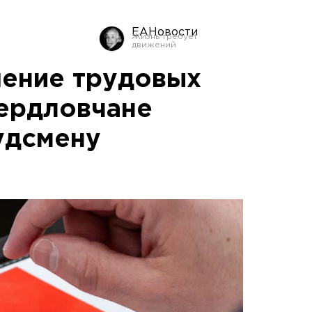
ЕАНовости
ение трудовых
вердловчане
удсмену