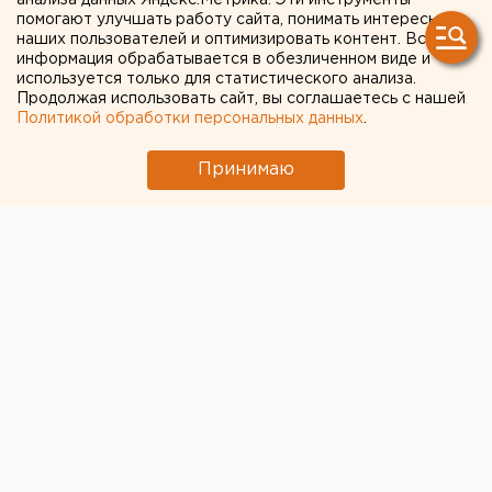
анализа данных Яндекс.Метрика. Эти инструменты
помогают улучшать работу сайта, понимать интересы
Мэра Верхней Салды
наших пользователей и оптимизировать контент. Вся
информация обрабатывается в обезличенном виде и
изолировали с
используется только для статистического анализа.
подозрением на
Продолжая использовать сайт, вы соглашаетесь с нашей
Политикой обработки персональных данных
.
коронавирус
Принимаю