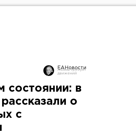
ЕАНовости
 состоянии: в
 рассказали о
ых с
м