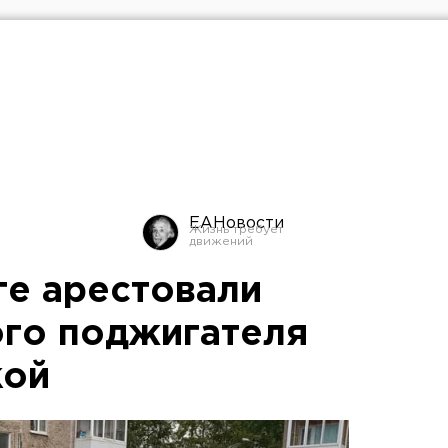
ЕАНовости
ге арестовали
го поджигателя
кой