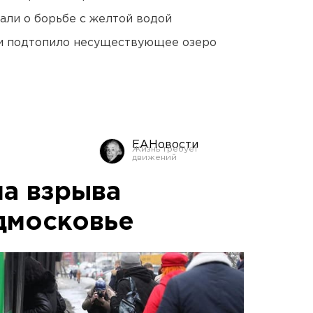
али о борьбе с желтой водой
ти подтопило несуществующее озеро
ЕАНовости
на взрыва
дмосковье