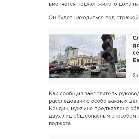
вменяется поджег жилого дома на
Он будет находиться под стражей 
С
д
с
Е
3 
Как сообщил заместитель руково
расследованию особо важных дел
Кондин, мужчине предъявлено обв
двух лиц общеопасным способом 
поджога.