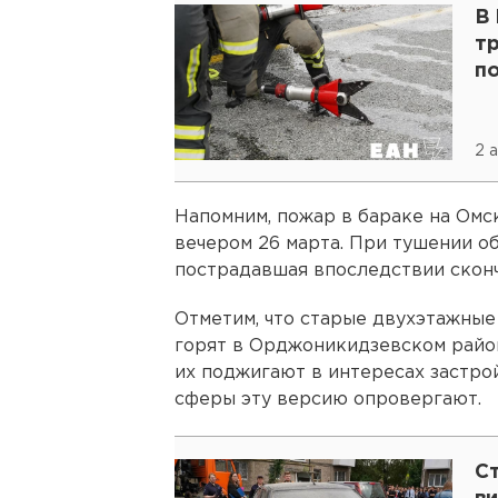
В
т
п
2 
Напомним, пожар в бараке на Ом
вечером 26 марта. При тушении о
пострадавшая впоследствии сконч
Отметим, что старые двухэтажные
горят в Орджоникидзевском район
их поджигают в интересах застро
сферы эту версию опровергают.
С