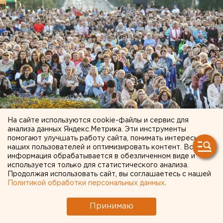
© Антон Гуськов
На сайте используются cookie-файлы и сервис для
анализа данных Яндекс.Метрика. Эти инструменты
помогают улучшать работу сайта, понимать интересы
Все водители «Яндекс. Такси» в Екатеринбурге
наших пользователей и оптимизировать контент. Вся
каждое утро выстраиваются в очередь на
информация обрабатывается в обезличенном виде и
дезинфекцию. Как рассказали ЕАН таксисты, с 8:00
используется только для статистического анализа.
Продолжая использовать сайт, вы соглашаетесь с нашей
и до 14:00 каждый день им нужно посещать пункт
Политикой обработки персональных данных
.
обработки салона машины. Таких точек в городе
всего три.
Принимаю