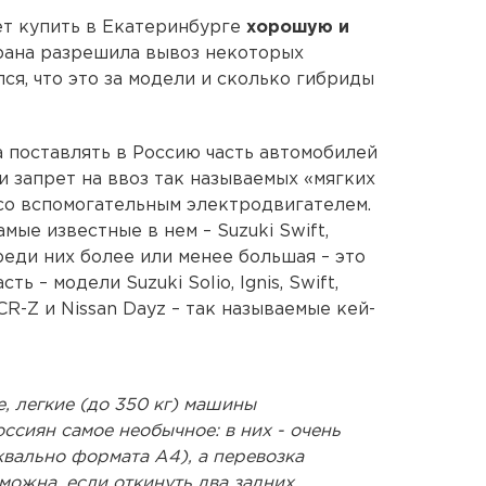
ет купить в Екатеринбурге
хорошую и
трана разрешила вывоз некоторых
я, что это за модели и сколько гибриды
 поставлять в Россию часть автомобилей
и запрет на ввоз так называемых «мягких
со вспомогательным электродвигателем.
мые известные в нем – Suzuki Swift,
 Среди них более или менее большая – это
сть – модели Suzuki Solio, Ignis, Swift,
 CR-Z и Nissan Dayz – так называемые кей-
, легкие (до 350 кг) машины
оссиян самое необычное: в них - очень
квально формата А4), а перевозка
можна, если откинуть два задних