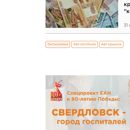
кр
"
"
31
Экономика
Автомобили
Авторынок