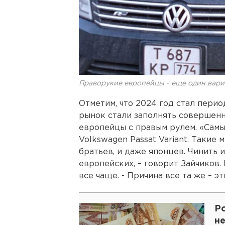
Праворукие европейцы - еще один вари
Отметим, что 2024 год стал пери
рынок стали заполнять совершенн
европейцы с правым рулем. «Самы
Volkswagen Passat Variant. Такие
братьев, и даже японцев. Чинить и
европейских, – говорит Зайчиков.
все чаще. - Причина все та же – э
Р
н