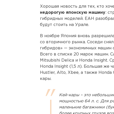
Хорошая новость для тех, кто хоч
недорогую японскую машину
: с
гибридных моделей. ЕАН разобралс
будут стоить на Урале.
В ноябре Япония вновь разрешила
со вторичного рынка. Соседи снял
гибридов» — экономичных машин 
Всего в списке 20 марок машин. Са
Mitsubishi Delica и Honda Insight.
Honda Insight (1,5 л). Большая же ча
Hustler, Alto, Xbee, а также Honda
кары.
Кей-кары – это небольшие
мощностью 64 л. с. Для р
маленькие багажники (бу
более крупных грузов воз