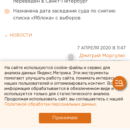
переведен в Санкт-Петербург
Назначена дата заседания суда по снятию
списка «Яблока» с выборов
← НОВОСТИ
7 АПРЕЛЯ 2020 В 11:47
Дмитрий Моргулес
На сайте используются cookie-файлы и сервис для
В Челябинской области
анализа данных Яндекс.Метрика. Эти инструменты
помогают улучшать работу сайта, понимать интересы
резко выросло число
наших пользователей и оптимизировать контент. Вся
информация обрабатывается в обезличенном виде и
желающих
используется только для статистического анализа.
Продолжая использовать сайт, вы соглашаетесь с нашей
зарегистрироваться в
Политикой обработки персональных данных
.
качестве безработных
Принимаю
За прошедшие сутки в центры занятости на