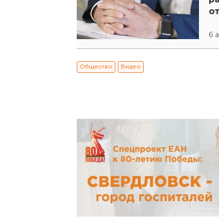
ра
о
6 а
Общество
Видео