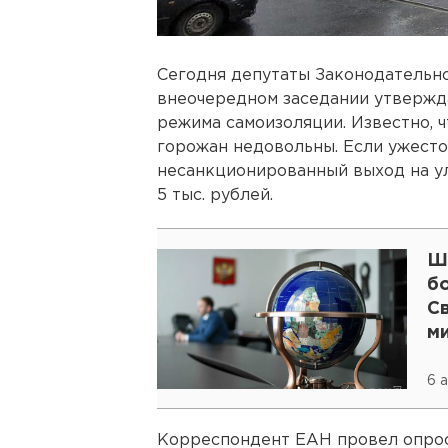
Сегодня депутаты Законодательно
внеочередном заседании утвержд
режима самоизоляции. Известно, 
горожан недовольны. Если ужесто
несанкционированный выход на ул
5 тыс. рублей.
Ш
б
С
м
6 
Корреспондент ЕАН провел опрос 