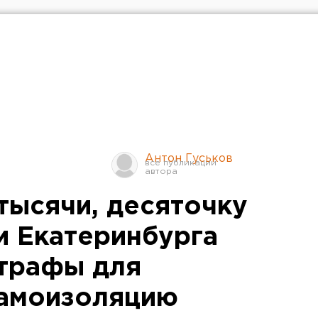
Антон Гуськов
тысячи, десяточку
и Екатеринбурга
трафы для
амоизоляцию