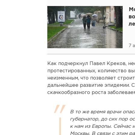
М
в
л
7 
Как подчеркнул Павел Креков, не
протестированных, количество в
неизменным, что позволяет строи
дальнейшее развитие эпидемии. С
скачкообразного роста заболевае
В то же время врачи опас
губернатор, до сих пор 
к нам из Европы. Сейчас 
Москвы. В связи с этим р