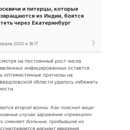
осквичи и питерцы, которые
озвращаются из Индии, боятся
ететь через Екатеринбург
апреля 2020 в 18:17
смотря на постоянный рост числа
ыявленных инфицированных остается
ть оптимистичные прогнозы на
вердловской области удалось избежать
мости.
аются второй волны. Как пояснил вице-
основные случаи заражение «приехали»
их сменяют больные, прибывшие из
ассматривается вариант введения