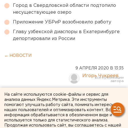
Город в Свердловской области подтопило
несуществующее озеро
Приложение УБРиР возобновило работу
Главу узбекской диаспоры в Екатеринбурге
депортировали из России
← НОВОСТИ
9 АПРЕЛЯ 2020 В 13:35
Игорь Чукреев
«Больничные раздаем всем
На сайте используются cookie-файлы и сервис для
анализа данных Яндекс.Метрика. Эти инструменты
желающим»: свердловские
помогают улучшать работу сайта, понимать интересы
наших пользователей и оптимизировать контент. Вся
чиновники признались в
информация обрабатывается в обезличенном виде и
используется только для статистического анализа.
хулиганстве
Продолжая использовать сайт, вы соглашаетесь с нашей