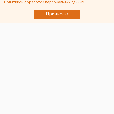
Политикой обработки персональных данных
.
Принимаю
Правительство Свердловской области
неофициально рекомендовало больницам и
поликлиникам максимально лояльно относиться к
жалобам пациентов. Выдача больничных по первому