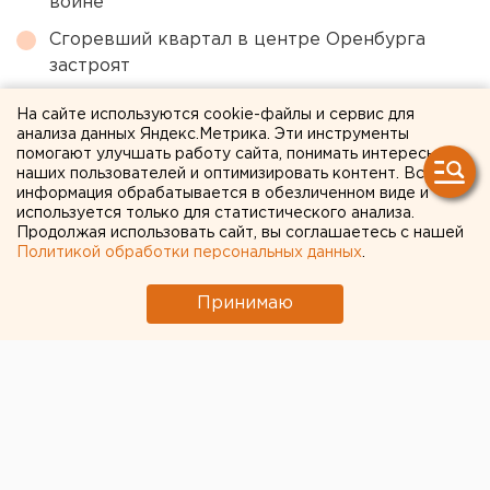
войне
Сгоревший квартал в центре Оренбурга
застроят
Очевидец рассказал про атаку на склад
На сайте используются cookie-файлы и сервис для
Wildberries в Екатеринбурге
анализа данных Яндекс.Метрика. Эти инструменты
помогают улучшать работу сайта, понимать интересы
Чем опасны ракеты «Фламинго», которыми
наших пользователей и оптимизировать контент. Вся
Украина атаковала тыловые регионы РФ
информация обрабатывается в обезличенном виде и
используется только для статистического анализа.
Свердловская криминальная легенда 90-х
Продолжая использовать сайт, вы соглашаетесь с нашей
Политикой обработки персональных данных
.
Федулев освободился и вернулся в
Екатеринбург
Принимаю
← НОВОСТИ
9 АПРЕЛЯ 2020 В 13:53
ЕАНовости