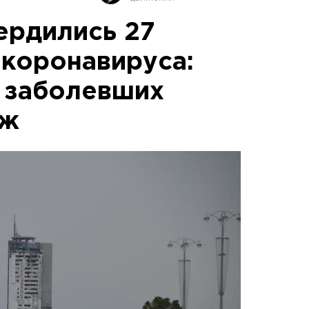
ердились 27
 коронавируса:
з заболевших
еж