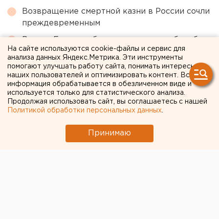
Возвращение смертной казни в России сочли
преждевременным
Власти Екатеринбурга рассказали о борьбе с
На сайте используются cookie-файлы и сервис для
желтой водой
анализа данных Яндекс.Метрика. Эти инструменты
помогают улучшать работу сайта, понимать интересы
МИД призвал россиян готовиться к затяжной
наших пользователей и оптимизировать контент. Вся
войне
информация обрабатывается в обезличенном виде и
используется только для статистического анализа.
Приложение УБРиР возобновило работу
Продолжая использовать сайт, вы соглашаетесь с нашей
Политикой обработки персональных данных
.
← НОВОСТИ
Принимаю
15 АПРЕЛЯ 2020 В 13:39
ЕАНовости
За нарушение режима
самоизоляции москвичей