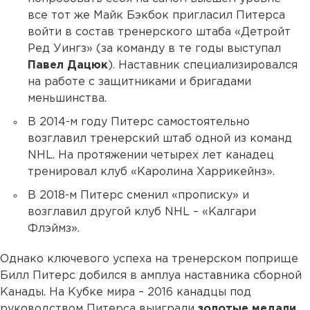
все тот же Майк Бэкбок пригласил Питерса
войти в состав тренерского штаба «Детройт
Ред Уингз» (за команду в те годы выступал
Павел Дацюк
). Наставник специализировался
на работе с защитниками и бригадами
меньшинства.
В 2014-м году Питерс самостоятельно
возглавил тренерский штаб одной из команд
NHL. На протяжении четырех лет канадец
тренировал клуб «Каролина Харрикейнз».
В 2018-м Питерс сменил «прописку» и
возглавил другой клуб NHL – «Калгари
Флэймз».
Однако ключевого успеха на тренерском поприще
Билл Питерс добился в амплуа наставника сборной
Канады. На Кубке мира – 2016 канадцы под
руководством Питерса выиграли
золотые медали.