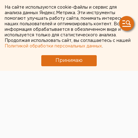
признали вменяемым
На сайте используются cookie-файлы и сервис для
анализа данных Яндекс.Метрика. Эти инструменты
помогают улучшать работу сайта, понимать интересы
наших пользователей и оптимизировать контент. Вся
информация обрабатывается в обезличенном виде и
используется только для статистического анализа.
Продолжая использовать сайт, вы соглашаетесь с нашей
Политикой обработки персональных данных
.
Принимаю
© ГУ МВД
Алексея Александрова, обвиняемого в убийстве
двух девушек на Уктусе в Екатеринбурге, признали
вменяемым, сообщила пресс-служба свердловского
СКР со ссылкой на руководителя первого отдела по