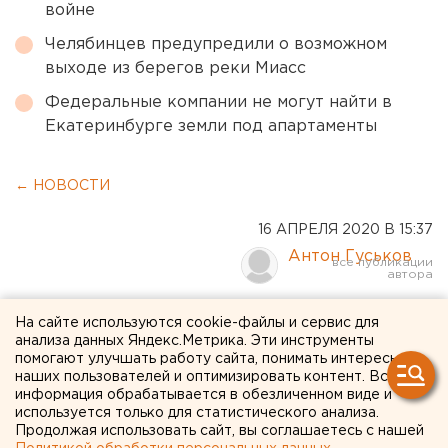
войне
Челябинцев предупредили о возможном
выходе из берегов реки Миасс
Федеральные компании не могут найти в
Екатеринбурге земли под апартаменты
← НОВОСТИ
16 АПРЕЛЯ 2020 В 15:37
Антон Гуськов
«По сути просто бабки
На сайте используются cookie-файлы и сервис для
анализа данных Яндекс.Метрика. Эти инструменты
имеют с людей!» Жители
помогают улучшать работу сайта, понимать интересы
наших пользователей и оптимизировать контент. Вся
Екатеринбурга
информация обрабатывается в обезличенном виде и
высказались об
используется только для статистического анализа.
Продолжая использовать сайт, вы соглашаетесь с нашей