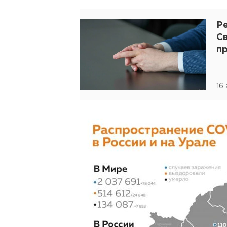
Р
С
п
16