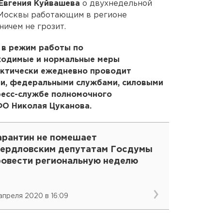
Евгения Куйвашева
о двухнедельной
 Москвы работающим в регионе
ичем не грозит.
 в режим работы по
ходимые и нормальные меры
актически ежедневно проводит
и, федеральными службами, силовыми
пресс-службе полномочного
ФО Николая Цуканова.
арантин не помешает
вердловским депутатам Госдумы
ровести региональную неделю
 апреля 2020 в 16:09