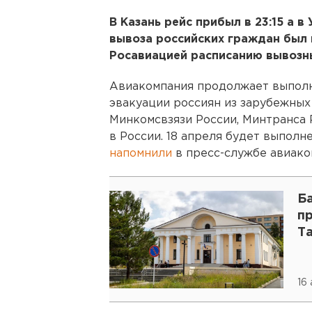
В Казань рейс прибыл в 23:15 а в
вывоза российских граждан был
Росавиацией расписанию вывозн
Авиакомпания продолжает выполн
эвакуации россиян из зарубежных
Минкомсвзязи России, Минтранса 
в России. 18 апреля будет выполн
напомнили
в пресс-службе авиако
Ба
п
Т
16