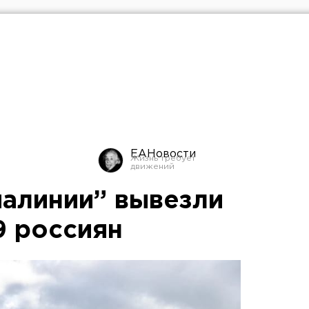
ЕАНовости
иалинии” вывезли
9 россиян