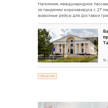
Напомним, международное пассаж
за пандемии коронавируса с 27 м
вывозные рейсы для доставки гра
Ба
п
Т
16
Общество