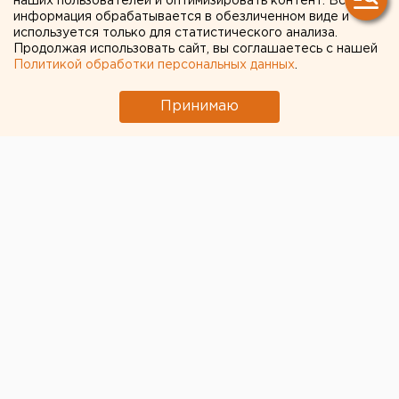
наших пользователей и оптимизировать контент. Вся
городских
информация обрабатывается в обезличенном виде и
предпринимателей
используется только для статистического анализа.
Продолжая использовать сайт, вы соглашаетесь с нашей
Политикой обработки персональных данных
.
Принимаю
© Фото из открытых источников
Глава Екатеринбурга Александр Высокинский