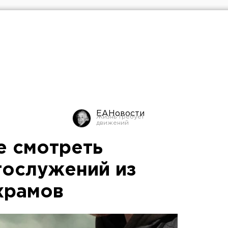
ЕАНовости
е смотреть
гослужений из
храмов