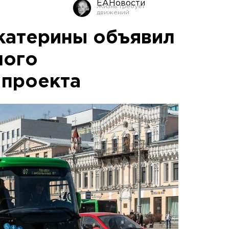
ЕАНовости
катерины объявил
шого
 проекта