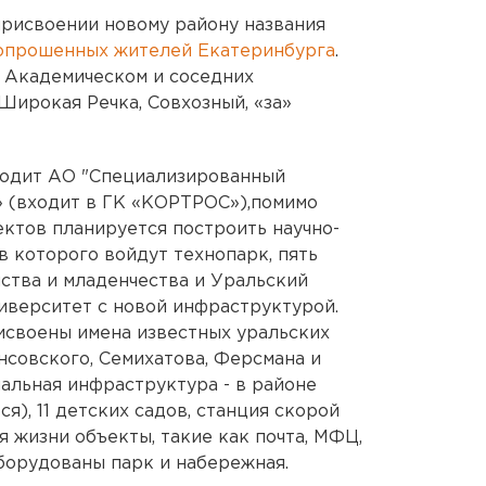
 присвоении новому району названия
опрошенных жителей Екатеринбурга
.
м Академическом и соседних
Широкая Речка, Совхозный, «за»
зводит АО "Специализированный
 (входит в ГК «КОРТРОС»),помимо
ктов планируется построить научно-
в которого войдут технопарк, пять
ства и младенчества и Уральский
иверситет с новой инфраструктурой.
исвоены имена известных уральских
нсовского, Семихатова, Ферсмана и
иальная инфраструктура - в районе
я), 11 детских садов, станция скорой
 жизни объекты, такие как почта, МФЦ,
борудованы парк и набережная.