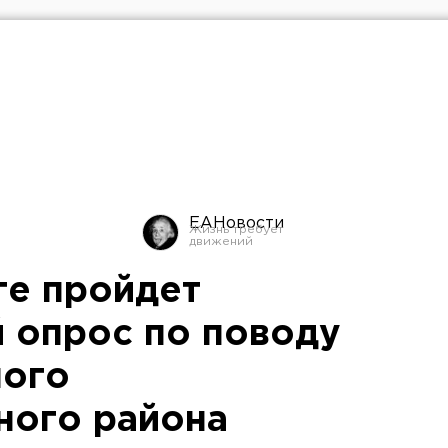
ЕАНовости
ге пройдет
 опрос по поводу
мого
ного района