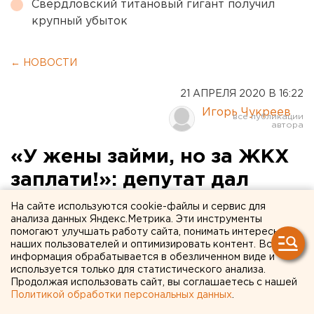
Свердловский титановый гигант получил
крупный убыток
← НОВОСТИ
21 АПРЕЛЯ 2020 В 16:22
Игорь Чукреев
«У жены займи, но за ЖКХ
заплати!»: депутат дал
совет жителям
На сайте используются cookie-файлы и сервис для
анализа данных Яндекс.Метрика. Эти инструменты
Екатеринбурга, как выжить
помогают улучшать работу сайта, понимать интересы
наших пользователей и оптимизировать контент. Вся
в кризис
информация обрабатывается в обезличенном виде и
используется только для статистического анализа.
Продолжая использовать сайт, вы соглашаетесь с нашей
Политикой обработки персональных данных
.