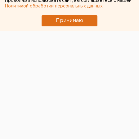
Продолжая использовать сайт, вы соглашаетесь с нашей
Политикой обработки персональных данных
.
← НОВОСТИ
Принимаю
24 АПРЕЛЯ 2020 В 13:19
ЕАНовости
В Екатеринбурге в майские
праздники откроют
многострадальный фонтан
«у Попова»