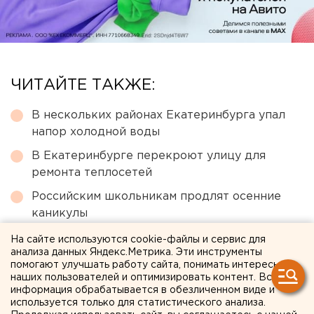
ЧИТАЙТЕ ТАКЖЕ:
В нескольких районах Екатеринбурга упал
напор холодной воды
В Екатеринбурге перекроют улицу для
ремонта теплосетей
Российским школьникам продлят осенние
каникулы
В Ревде задержали рецидивиста, избившего
На сайте используются cookie-файлы и сервис для
анализа данных Яндекс.Метрика. Эти инструменты
инвалида-участника СВО
помогают улучшать работу сайта, понимать интересы
Начальник свердловского ГУФСИН
наших пользователей и оптимизировать контент. Вся
информация обрабатывается в обезличенном виде и
переведен в Санкт-Петербург
используется только для статистического анализа.