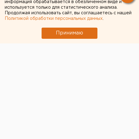
информация обрабатывается в обезличенном виде и
справки
используется только для статистического анализа.
Продолжая использовать сайт, вы соглашаетесь с нашей
Политикой обработки персональных данных
.
Принимаю
© Алексей Колчин для ЕАН
Свердловский губернатор
Евгений Куйвашев
пояснил планы властей о введении пропускного