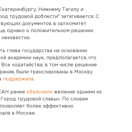
Екатеринбургу, Нижнему Тагилу и
од трудовой доблести" затягивается. С
твующих документов в оргкомитет
ца, однако о положительном решении
 неизвестно.
ь глава государства на основании
й академии наук, предполагается, что
. Все ходатайства, в том числе решение
рания, были транслированы в Москву
ев
поддержала
.
 ЕАН ранее
объяснили
желание одними из
«Город трудовой славы». По словам
я позволяет более эффективно
ала в Москве.