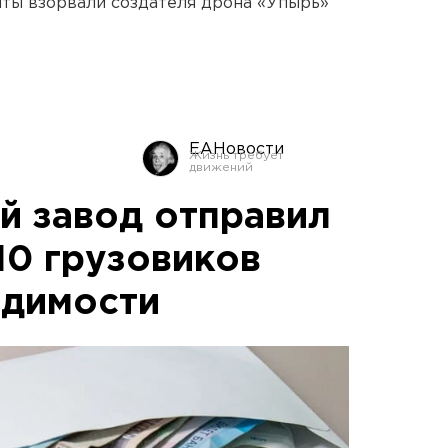
ты взорвали создателя дрона «Упырь»
ЕАНовости
 завод отправил
10 грузовиков
одимости