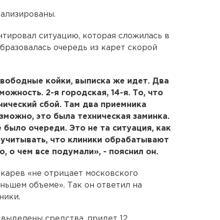
тализированы.
тировал ситуацию, которая сложилась в
образовалась очередь из карет скорой
вободные койки, выписка же идет. Два
ожность. 2-я городская, 14-я. То, что
нический сбой. Там два приемника
зможно, это была техническая заминка.
не было очереди. Это не та ситуация, как
о учитывать, что клиники обрабатывают
, о чем все подумали», - пояснил он.
карев «не отрицает московского
еньшем объеме». Так он ответил на
ники.
выделены средства, придет 12