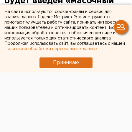
будет введен «масочный
режим»
На сайте используются cookie-файлы и сервис для
анализа данных Яндекс.Метрика. Эти инструменты
помогают улучшать работу сайта, понимать интересы
С 6 мая на территории Челябинской области
наших пользователей и оптимизировать контент. Вся
будет вводится «масочный режим», с 12 числа он
информация обрабатывается в обезличенном виде и
используется только для статистического анализа.
станет обязательным в общественных местах,
Продолжая использовать сайт, вы соглашаетесь с нашей
сообщил губернатор региона Алексей Текслер в
Политикой обработки персональных данных
.
своем аккаунте в Instagram.
Принимаю