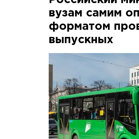
Российский ми
вузам самим о
форматом про
выпускных