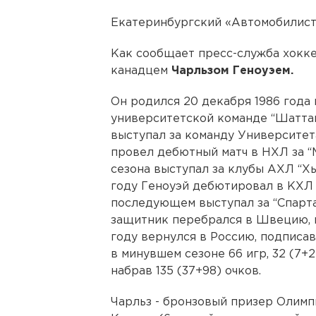
Екатеринбургский «Автомобилист»
Как сообщает пресс-служба хоккей
канадцем
Чарльзом Геноуэем.
Он родился 20 декабря 1986 года 
университетской команде “Шаттак
выступал за команду Университета
провел дебютный матч в НХЛ за “
сезона выступал за клубы АХЛ “Хь
году Геноуэй дебютировал в КХЛ 
последующем выступал за “Спартак
защитник перебрался в Швецию, г
году вернулся в Россию, подписа
в минувшем сезоне 66 игр, 32 (7+2
набрав 135 (37+98) очков.
Чарльз - бронзовый призер Олимпи