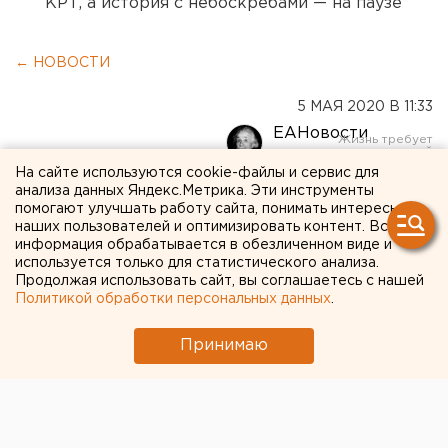
КРТ, а история с небоскребами — на паузе
← НОВОСТИ
5 МАЯ 2020 В 11:33
ЕАНовости
На сайте используются cookie-файлы и сервис для
анализа данных Яндекс.Метрика. Эти инструменты
На челябинского
помогают улучшать работу сайта, понимать интересы
губернатора пожаловались
наших пользователей и оптимизировать контент. Вся
информация обрабатывается в обезличенном виде и
в прокуратуру из-за
используется только для статистического анализа.
Продолжая использовать сайт, вы соглашаетесь с нашей
неофициального закрытия
Политикой обработки персональных данных
.
Челябинска
Принимаю