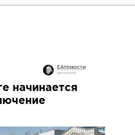
ЕАНовости
ге начинается
лючение