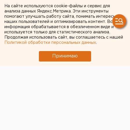
На сайте используются cookie-файлы и сервис для
Исторический центр Оренбурга застроят по
анализа данных Яндекс.Метрика. Эти инструменты
КРТ, а история с небоскребами — на паузе
помогают улучшать работу сайта, понимать интересы
наших пользователей и оптимизировать контент. Вся
МИД призвал россиян готовиться к затяжной
информация обрабатывается в обезличенном виде и
используется только для статистического анализа.
войне
Продолжая использовать сайт, вы соглашаетесь с нашей
Политикой обработки персональных данных
.
Путин назначил нового командующего
войсками ЦВО
Принимаю
← НОВОСТИ
6 МАЯ 2020 В 14:56
ЕАНовости
Недовольство нарастает.
Россияне все больше
сомневаются в будущем