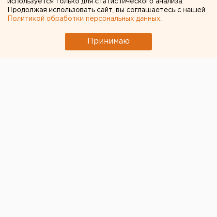
используется только для статистического анализа.
Продолжая использовать сайт, вы соглашаетесь с нашей
Политикой обработки персональных данных
.
Принимаю
Главный санитарный врач Свердловской области
Дмитрий Козловских внес изменения в
постановление о введении в регионе
ограничительных мер в связи с коронавирусом.
Согласно поправкам, запрет посещать кладбища во
всех случаях, кроме проведения похорон и оказания