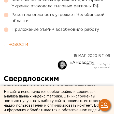
Чем опасны ракеты «Фламинго», которыми
Украина атаковала тыловые регионы РФ
Ракетная опасность угрожает Челябинской
области
Приложение УБРиР возобновило работу
← НОВОСТИ
15 МАЯ 2020 В 11:09
ЕАНовости
Свердловским
мусульманам запретили
На сайте используются cookie-файлы и сервис для
праздновать Рамадан
анализа данных Яндекс.Метрика. Эти инструменты
помогают улучшать работу сайта, понимать интересы
наших пользователей и оптимизировать контент. Вся
информация обрабатывается в обезличенном виде и