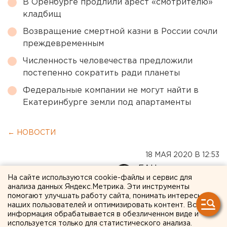
В Оренбурге продлили арест «смотрителю»
кладбищ
Возвращение смертной казни в России сочли
преждевременным
Численность человечества предложили
постепенно сократить ради планеты
Федеральные компании не могут найти в
Екатеринбурге земли под апартаменты
← НОВОСТИ
18 МАЯ 2020 В 12:53
ЕАНовости
На сайте используются cookie-файлы и сервис для
анализа данных Яндекс.Метрика. Эти инструменты
помогают улучшать работу сайта, понимать интересы
В тренде индивидуальный
наших пользователей и оптимизировать контент. Вся
информация обрабатывается в обезличенном виде и
туризм: куда поедут
используется только для статистического анализа.