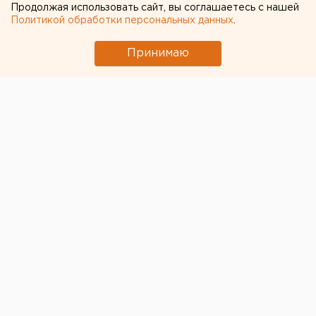
уральцы в отпуск этим
Продолжая использовать сайт, вы соглашаетесь с нашей
Политикой обработки персональных данных
.
летом
Принимаю
Эксперты прогнозируют, что в первую очередь с
ослаблением карантинных мер начнет возрождаться