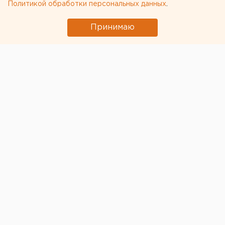
Политикой обработки персональных данных
.
← НОВОСТИ
Принимаю
18 МАЯ 2020 В 13:26
Антон Гуськов
Чем обернется для
арестантов и адвокатов
коронавирус в СИЗО
Екатеринбурга