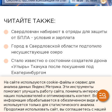
ЧИТАЙТЕ ТАКЖЕ:
Свердловчан набирают в отряды для защиты
от БПЛА - условия и зарплата
Город в Свердловской области подтопило
несуществующее озеро
Стало известно о состоянии создателя дрона
«Упырь» Ткачука после покушения под
Екатеринбургом
Режим БПЛА-опасности ввели в Пермском
На сайте используются cookie-файлы и сервис для
крае
анализа данных Яндекс.Метрика. Эти инструменты
помогают улучшать работу сайта, понимать интересы
Челябинцы жалуются на коричневую воду из
наших пользователей и оптимизировать контент. Вся
информация обрабатывается в обезличенном виде и
кранов
используется только для статистического анализа.
Продолжая использовать сайт, вы соглашаетесь с нашей