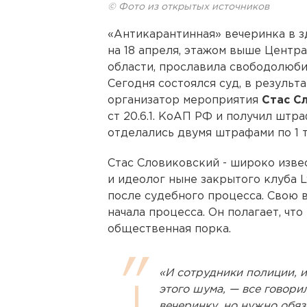
© Фото из открытых источников
«Антикарантинная» вечеринка в з
на 18 апреля, этажом выше Центр
области, прославила свободолюби
Сегодня состоялся суд, в резуль
организатор мероприятия
Стас С
ст 20.6.1. КоАП РФ и получил штра
отделались двумя штрафами по 1 т
Стас Словиковский - широко изв
и идеолог ныне закрытого клуба L
после судебного процесса. Свою 
начала процесса. Он полагает, что
общественная порка.
«И сотрудники полиции, и
этого шума, — все говорил
вечеринку, но нужно обяз