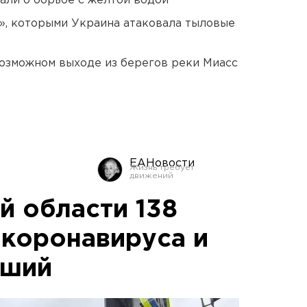
али о борьбе с желтой водой
», которыми Украина атаковала тыловые
озможном выходе из берегов реки Миасс
ЕАНовости
й области 138
 коронавируса и
рший