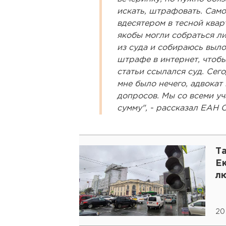
искать, штрафовать. Само
вдесятером в тесной кварт
якобы могли собраться л
из суда и собираюсь выло
штрафе в интернет, чтобы
статьи ссылался суд. Сего
мне было нечего, адвокат
допросов. Мы со всеми уч
сумму", - рассказал ЕАН 
Т
Е
л
20