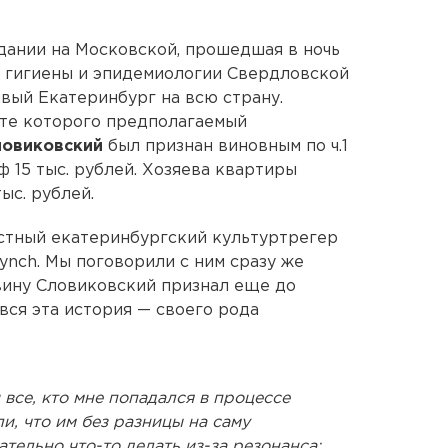
дании на Московской, прошедшая в ночь
а гигиены и эпидемиологии Свердловской
вый Екатеринбург на всю страну.
тате которого предполагаемый
ловиковский
был признан виновным по ч.1
ф 15 тыс. рублей. Хозяева квартиры
ыс. рублей.
естный екатеринбургский культуртрегер
ynch. Мы поговорили с ним сразу же
вину Словиковский признал еще до
 вся эта история — своего рода
 все, кто мне попадался в процессе
и, что им без разницы на саму
ательно что-то делать из-за резонанса: