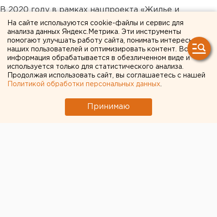
В 2020 году в рамках нацпроекта «Жилье и
городская среда» в Свердловской области
На сайте используются cookie-файлы и сервис для
анализа данных Яндекс.Метрика. Эти инструменты
планируется провести благоустройство 48 дворов и
помогают улучшать работу сайта, понимать интересы
56 общественных территорий. Общая сумма затрат
наших пользователей и оптимизировать контент. Вся
на эти цели составит 1,9 млрд рублей. Работы будут
информация обрабатывается в обезличенном виде и
используется только для статистического анализа.
проведены в 48 муниципальных образованиях. По
Продолжая использовать сайт, вы соглашаетесь с нашей
мнению Николая Смирнова, новые проекты также
Политикой обработки персональных данных
.
пополнят федеральный список лучших практик
благоустройства.
Принимаю
Общество