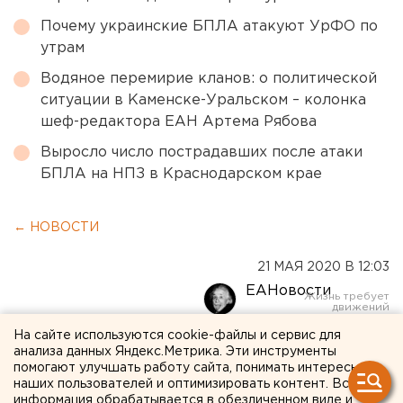
Почему украинские БПЛА атакуют УрФО по
утрам
Водяное перемирие кланов: о политической
ситуации в Каменске-Уральском – колонка
шеф-редактора ЕАН Артема Рябова
Выросло число пострадавших после атаки
БПЛА на НПЗ в Краснодарском крае
← НОВОСТИ
21 МАЯ 2020 В 12:03
ЕАНовости
На сайте используются cookie-файлы и сервис для
Свердловские власти
анализа данных Яндекс.Метрика. Эти инструменты
помогают улучшать работу сайта, понимать интересы
рассказали, как строятся
наших пользователей и оптимизировать контент. Вся
информация обрабатывается в обезличенном виде и