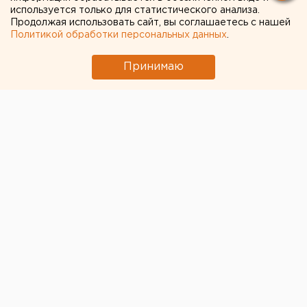
объекты Универсиады в
используется только для статистического анализа.
период коронавируса
Продолжая использовать сайт, вы соглашаетесь с нашей
Политикой обработки персональных данных
.
Принимаю
© Алексей Колчин для ЕАН
Пандемия коронавируса не отразилась на работе