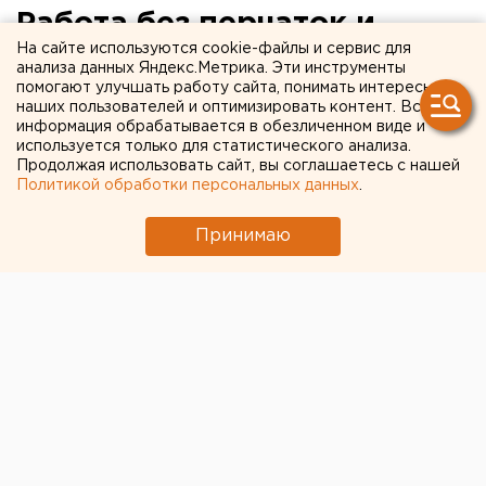
Работа без перчаток и
На сайте используются cookie-файлы и сервис для
странные ведра в салоне: в
анализа данных Яндекс.Метрика. Эти инструменты
помогают улучшать работу сайта, понимать интересы
Екатеринбурге устроили
наших пользователей и оптимизировать контент. Вся
облаву на маршрутки
информация обрабатывается в обезличенном виде и
используется только для статистического анализа.
Продолжая использовать сайт, вы соглашаетесь с нашей
Политикой обработки персональных данных
.
Принимаю