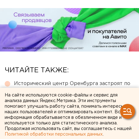
ЧИТАЙТЕ ТАКЖЕ:
Исторический центр Оренбурга застроят по
КРТ, а история с небоскребами — на паузе
На сайте используются cookie-файлы и сервис для
анализа данных Яндекс.Метрика. Эти инструменты
Режим БПЛА-опасности ввели в Пермском
помогают улучшать работу сайта, понимать интересы
крае
наших пользователей и оптимизировать контент. Вся
информация обрабатывается в обезличенном виде и
Чем опасны ракеты «Фламинго», которыми
используется только для статистического анализа.
Украина атаковала тыловые регионы РФ
Продолжая использовать сайт, вы соглашаетесь с нашей
Политикой обработки персональных данных
.
Город в Свердловской области подтопило