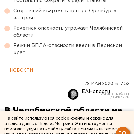
постепенно сократить ради планеты
Сгоревший квартал в центре Оренбурга
застроят
Ракетная опасность угрожает Челябинской
области
Режим БПЛА-опасности ввели в Пермском
крае
← НОВОСТИ
29 МАЯ 2020 В 17:52
ЕАНовости
В Челябинской области на
На сайте используются cookie-файлы и сервис для
карантин по COVID-19
анализа данных Яндекс.Метрика. Эти инструменты
посадили щенка-туриста из
помогают улучшать работу сайта, понимать интересы