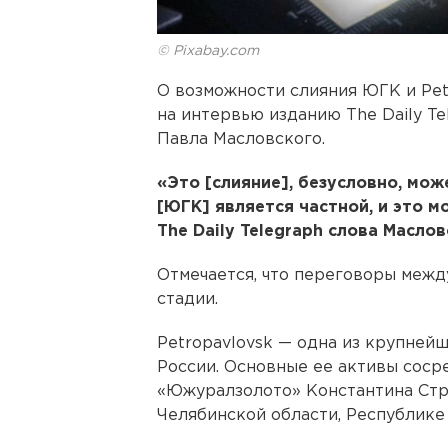
© Pixabay.com
О возможности слияния ЮГК и Pe
на интервью изданию The Daily Te
Павла Масловского.
«Это [слияние], безусловно, мож
[ЮГК] является частной, и это 
The Daily Telegraph слова Маслов
Отмечается, что переговоры межд
стадии.
Petropavlovsk — одна из крупне
России. Основные ее активы соср
«Южуралзолото» Константина Стру
Челябинской области, Республике