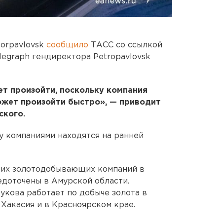
torpavlovsk
сообщило
ТАСС со ссылкой
legraph гендиректора Petropavlovsk
ет произойти, поскольку компания
может произойти быстро», — приводит
ского.
у компаниями находятся на ранней
йших золотодобывающих компаний в
едоточены в Амурской области.
кова работает по добыче золота в
 Хакасия и в Красноярском крае.