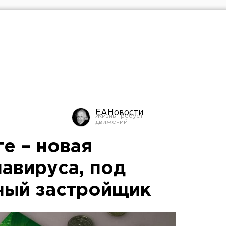
ЕАНовости
е – новая
авируса, под
ный застройщик