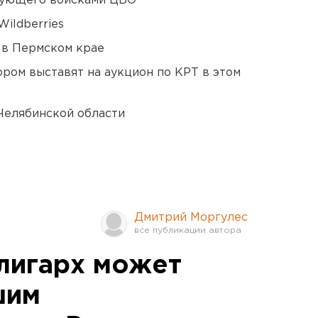
дующего войсками ЦВО
ildberries
 в Пермском крае
ором выставят на аукцион по КРТ в этом
Челябинской области
Дмитрий Моргулес
лигарх может
шим