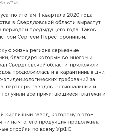
жба УГМК
а, по итогам II квартала 2020 года
тва в Свердловской области вырастут
ым периодом предыдущего года. Таков
истром Сергеем Пересторониным.
ескую жизнь региона серьезные
ки, благодаря которым во многом и
ал Свердловской области, приложили
водов продолжилась и в карантинные дни.
о-эпидемиологических требований за
а, партнеры заводов. Региональный и
получили все причитающиеся платежи и
й кирпичный завод, которому в этом
я ни на что, его продукция продолжила
вные стройки по всему УрФО.