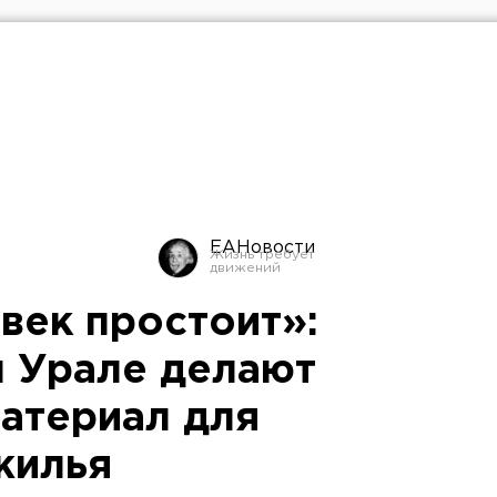
ЕАНовости
век простоит»:
м Урале делают
атериал для
жилья