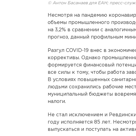
© Антон Басанаев для ЕАН; пресс-слу
Несмотря на пандемию коронавирус
объемы промышленного производс
на 3,2% в сравнении с аналогичн
прогноз, данный профильным мин
Разгул COVID-19 внес в экономич
коррективы. Однако промышленни
формируется финансовый потенци
все силы к тому, чтобы работа за
В условиях повышенных санитарн
людьми сохранились рабочие мест
муниципальный бюджеты вовремя 
налоги.
Не стал исключением и Ревдински
году исполняется 85 лет. Несмотр
выпускаться и поступать на акти